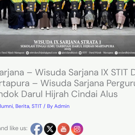
rjana – Wisuda Sarjana IX STIT 
rtapura – Wisuda Sarjana Pergu
ndok Darul Hijrah Cindai Alus
lumni
,
Berita
,
STIT
/ By
Admin
nd like us: