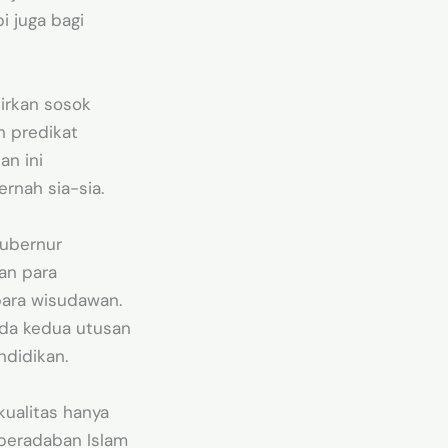
 juga bagi
dirkan sosok
h predikat
an ini
rnah sia-sia.
Gubernur
an para
ara wisudawan.
pada kedua utusan
ndidikan.
ualitas hanya
 peradaban Islam