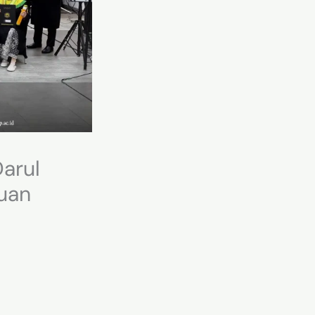
Darul
ruan