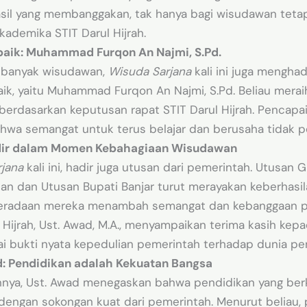
l yang membanggakan, tak hanya bagi wisudawan tetapi
akademika STIT Darul Hijrah.
aik: Muhammad Furqon An Najmi, S.Pd.
n banyak wisudawan,
Wisuda Sarjana
kali ini juga mengha
ik, yaitu Muhammad Furqon An Najmi, S.Pd. Beliau merai
berdasarkan keputusan rapat STIT Darul Hijrah. Pencapai
wa semangat untuk terus belajar dan berusaha tidak pe
dir dalam Momen Kebahagiaan Wisudawan
jana
kali ini, hadir juga utusan dari pemerintah. Utusan 
tan dan Utusan Bupati Banjar turut merayakan keberhasil
eradaan mereka menambah semangat dan kebanggaan p
 Hijrah, Ust. Awad, M.A., menyampaikan terima kasih ke
ai bukti nyata kepedulian pemerintah terhadap dunia pe
d: Pendidikan adalah Kekuatan Bangsa
ya, Ust. Awad menegaskan bahwa pendidikan yang berk
dengan sokongan kuat dari pemerintah. Menurut beliau,