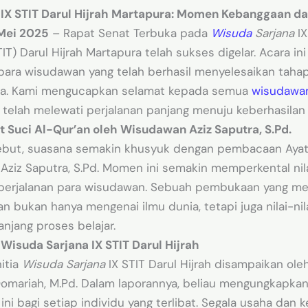
 IX STIT Darul Hijrah Martapura: Momen Kebanggaan d
 Mei 2025
– Rapat Senat Terbuka pada
Wisuda
Sarjana
IX
TIT) Darul Hijrah Martapura telah sukses digelar. Acara 
 para wisudawan yang telah berhasil menyelesaikan tahap
a. Kami mengucapkan selamat kepada semua
wisudawa
telah melewati perjalanan panjang menuju keberhasilan i
Suci Al-Qur’an oleh Wisudawan Aziz Saputra, S.Pd.
ebut, suasana semakin khusyuk dengan pembacaan Ayat
ziz Saputra, S.Pd. Momen ini semakin memperkental nilai-
 perjalanan para wisudawan. Sebuah pembukaan yang me
 bukan hanya mengenai ilmu dunia, tetapi juga nilai-nila
njang proses belajar.
 Wisuda Sarjana IX STIT Darul Hijrah
itia
Wisuda Sarjana
IX STIT Darul Hijrah disampaikan oleh
Qomariah, M.Pd. Dalam laporannya, beliau mengungkapka
ini bagi setiap individu yang terlibat. Segala usaha dan k