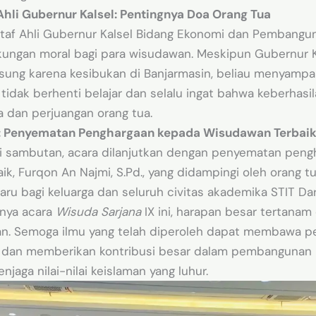
hli Gubernur Kalsel: Pentingnya Doa Orang Tua
taf Ahli Gubernur Kalsel Bidang Ekonomi dan Pembangun
ngan moral bagi para wisudawan. Meskipun Gubernur Ka
gsung karena kesibukan di Banjarmasin, beliau menyampa
tidak berhenti belajar dan selalu ingat bahwa keberhasi
a dan perjuangan orang tua.
: Penyematan Penghargaan kepada Wisudawan Terbai
i sambutan, acara dilanjutkan dengan penyematan pen
k, Furqon An Najmi, S.Pd., yang didampingi oleh orang tu
u bagi keluarga dan seluruh civitas akademika STIT Daru
rnya acara
Wisuda Sarjana
IX ini, harapan besar tertanam 
n. Semoga ilmu yang telah diperoleh dapat membawa pe
t dan memberikan kontribusi besar dalam pembangunan 
njaga nilai-nilai keislaman yang luhur.