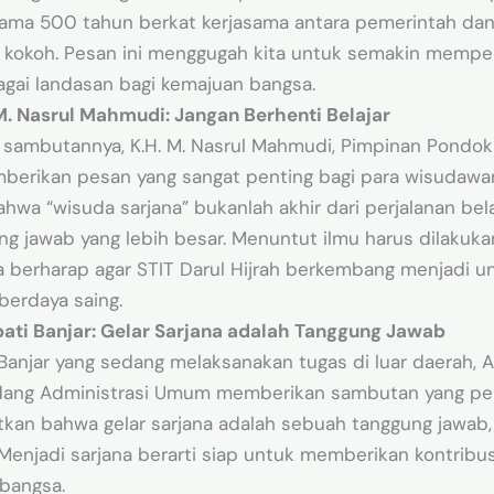
elama 500 tahun berkat kerjasama antara pemerintah dan
 kokoh. Pesan ini menggugah kita untuk semakin memper
agai landasan bagi kemajuan bangsa.
. Nasrul Mahmudi: Jangan Berhenti Belajar
m sambutannya, K.H. M. Nasrul Mahmudi, Pimpinan Pondok 
mberikan pesan yang sangat penting bagi para wisudawan
wa “wisuda sarjana” bukanlah akhir dari perjalanan bela
ung jawab yang lebih besar. Menuntut ilmu harus dilakuk
ga berharap agar STIT Darul Hijrah berkembang menjadi un
berdaya saing.
pati Banjar: Gelar Sarjana adalah Tanggung Jawab
Banjar yang sedang melaksanakan tugas di luar daerah, A
Bidang Administrasi Umum memberikan sambutan yang p
tkan bahwa gelar sarjana adalah sebuah tanggung jawab
Menjadi sarjana berarti siap untuk memberikan kontribus
bangsa.