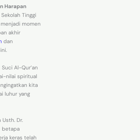
an Harapan
 Sekolah Tinggi
ini menjadi momen
an akhir
n
dan
ni.
 Suci Al-Qur’an
nilai spiritual
ngingatkan kita
i luhur yang
 Usth. Dr.
n betapa
erja keras telah