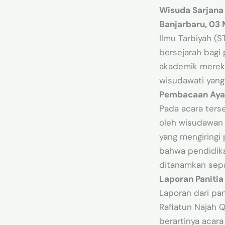
Wisuda Sarjana
Banjarbaru, 03
Ilmu Tarbiyah (S
bersejarah bagi
akademik merek
wisudawati yang 
Pembacaan Ayat 
Pada acara ters
oleh wisudawan A
yang mengiringi
bahwa pendidikan
ditanamkan sepa
Laporan Panitia
Laporan dari pan
Rafiatun Najah 
berartinya acara 