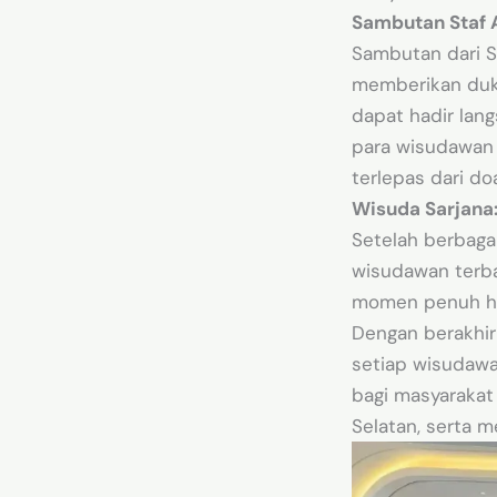
Sambutan Staf A
Sambutan dari S
memberikan duku
dapat hadir lan
para wisudawan 
terlepas dari do
Wisuda Sarjana
Setelah berbaga
wisudawan terbai
momen penuh har
Dengan berakhi
setiap wisudawa
bagi masyaraka
Selatan, serta me