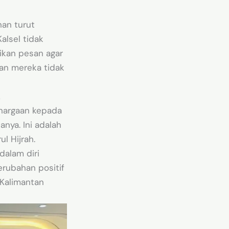
an turut
lsel tidak
ikan pesan agar
lan mereka tidak
k
ghargaan kepada
anya. Ini adalah
l Hijrah.
dalam diri
rubahan positif
Kalimantan