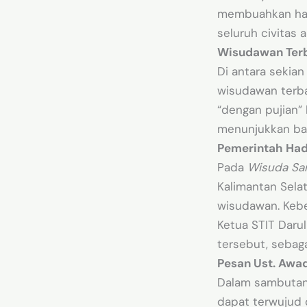
membuahkan hasi
seluruh civitas 
Wisudawan Terb
Di antara sekia
wisudawan terba
“dengan pujian” 
menunjukkan bah
Pemerintah Ha
Pada
Wisuda Sar
Kalimantan Sela
wisudawan. Keb
Ketua STIT Darul
tersebut, sebag
Pesan Ust. Awa
Dalam sambutann
dapat terwujud 