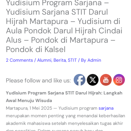
Yudisium Program Sarjana –
Yudisium Sarjana STIT Darul
Hijrah Martapura – Yudisium di
Aula Pondok Darul Hijrah Cindai
Alus – Pondok di Martapura –
Pondok di Kalsel
2 Comments
/
Alumni
,
Berita
,
STIT
/ By
Admin
Please follow and like us:
Yudisium Program Sarjana STIT Darul Hijrah: Langkah
Awal Menuju Wisuda
Martapura, 1 Mei 2025 — Yudisium program
sarjana
merupakan momen penting yang menandai keberhasilan
akademik mahasiswa setelah menyelesaikan tugas akhir
dan penelitian. Dalam suasana penuh haru dan