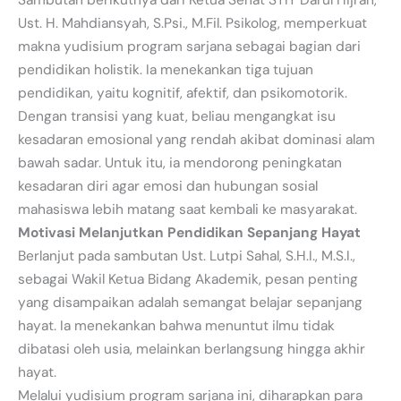
Sambutan berikutnya dari Ketua Senat STIT Darul Hijrah,
Ust. H. Mahdiansyah, S.Psi., M.Fil. Psikolog, memperkuat
makna yudisium program sarjana sebagai bagian dari
pendidikan holistik. Ia menekankan tiga tujuan
pendidikan, yaitu kognitif, afektif, dan psikomotorik.
Dengan transisi yang kuat, beliau mengangkat isu
kesadaran emosional yang rendah akibat dominasi alam
bawah sadar. Untuk itu, ia mendorong peningkatan
kesadaran diri agar emosi dan hubungan sosial
mahasiswa lebih matang saat kembali ke masyarakat.
Motivasi Melanjutkan Pendidikan Sepanjang Hayat
Berlanjut pada sambutan Ust. Lutpi Sahal, S.H.I., M.S.I.,
sebagai Wakil Ketua Bidang Akademik, pesan penting
yang disampaikan adalah semangat belajar sepanjang
hayat. Ia menekankan bahwa menuntut ilmu tidak
dibatasi oleh usia, melainkan berlangsung hingga akhir
hayat.
Melalui yudisium program sarjana ini, diharapkan para