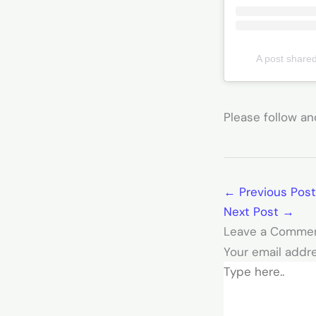
A post share
Please follow and
←
Previous Post
Next Post
→
Leave a Comme
Your email addre