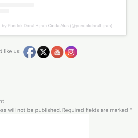
d by Pondok Darul Hijrah CindaiAlus (@pondokdarulhijrah)
 like us:
nt
ss will not be published.
Required fields are marked
*