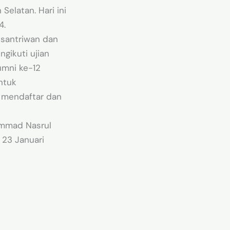
Selatan. Hari ini
4.
n santriwan dan
ngikuti ujian
umni ke-12
ntuk
g mendaftar dan
hammad Nasrul
 23 Januari