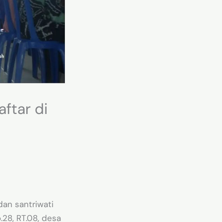
ftar di
dan santriwati
.28, RT.08, desa