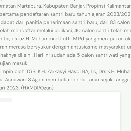
amatan Martapura, Kabupaten Banjar, Propinsi Kalimantan 
pertama pendaftaran santri baru tahun ajaran 2023/202
idapat dari panitia penerimaan santri baru, dari 83 calo
telah mendaftar melalui aplikasi, 40 calon santri telah me
nitia, ustaz H. Muhammad Lutfi, M.Pd yang merupakan al
jrah merasa bersyukur dengan antusiasme masyarakat u
knya di sini. Hari ini sudah ada 5 calon santriwati yan
ujian masuk.
mpin oleh TGB. K.H. Zarkasyi Hasbi BA, Lc, Drs.K.H. Mu
ai Asnawari, S.Ag ini membuka pendaftaran sejak tanggal
ari 2023. (HAMDI/Ozan)