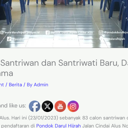
Santriwan dan Santriwati Baru, Da
tama
nt
/
Berita
/ By
Admin
nd like us:
lus. Hari ini (23/01/2023) sebanyak 83 calon santriwan 
 pendaftaran di
Pondok
Darul Hijrah
Jalan Cindai Alus No