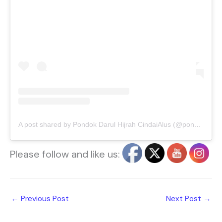
A post shared by Pondok Darul Hijrah CindaiAlus (@pondokdarulhijrah)
Please follow and like us:
←
Previous Post
Next Post
→