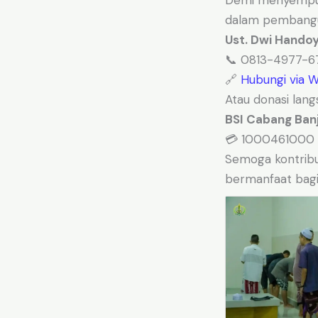
Demi menyempurn
dalam pembanguna
Ust. Dwi Handoyo
📞 0813-4977-6
🔗
Hubungi via 
Atau donasi lang
BSI Cabang Ban
💳 1000461000 (
Semoga kontribu
bermanfaat bagi