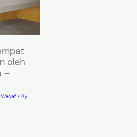
tempat
n oleh
a –
,
Waqaf
/ By