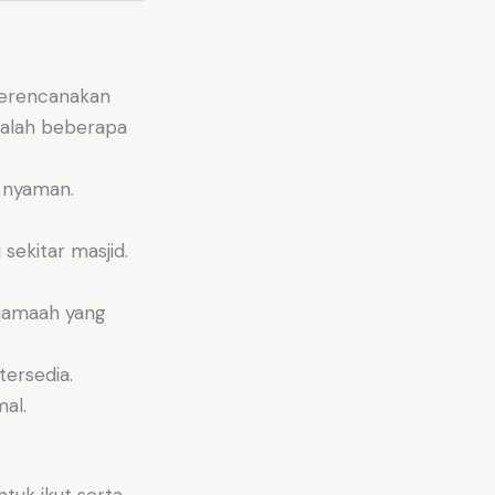
merencanakan
dalah beberapa
n nyaman.
sekitar masjid.
 jamaah yang
tersedia.
mal.