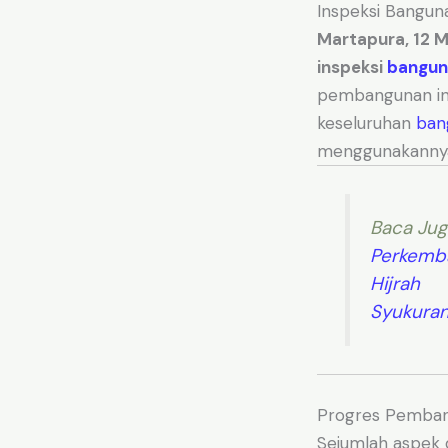
Inspeksi Bangun
Martapura, 12 
inspeksi
bangun
pembangunan ini
keseluruhan
ban
menggunakannya
Baca Jug
Perkemb
Hijrah
Syukuran
Progres Pemban
Sejumlah aspek d