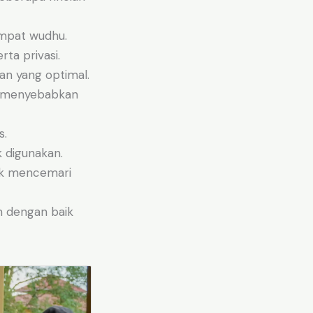
empat wudhu.
ta privasi.
an yang optimal.
npa menyebabkan
s.
k digunakan.
ak mencemari
h dengan baik