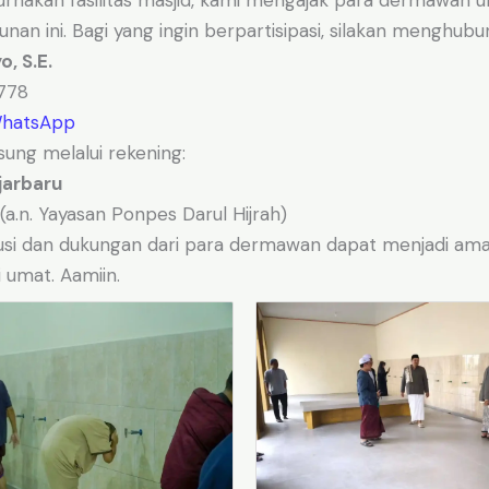
akan fasilitas masjid, kami mengajak para dermawan un
n ini. Bagi yang ingin berpartisipasi, silakan menghubun
, S.E.
778
WhatsApp
sung melalui rekening:
jarbaru
a.n. Yayasan Ponpes Darul Hijrah)
si dan dukungan dari para dermawan dapat menjadi amal
 umat. Aamiin.