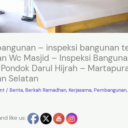
 bangunan – inspeksi bangunan 
n Wc Masjid – Inspeksi Banguna
 Pondok Darul Hijrah – Martapur
an Selatan
nt
/
Berita
,
Berkah Ramadhan
,
Kerjasama
,
Pembangunan
nd like us: