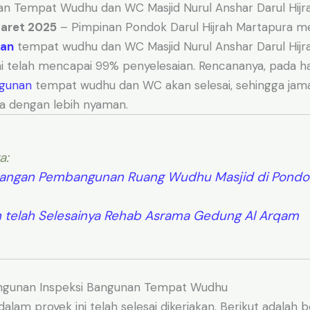
an Tempat Wudhu dan WC Masjid Nurul Anshar Darul Hijr
Maret 2025
– Pimpinan Pondok Darul Hijrah Martapura m
an
tempat wudhu dan WC Masjid Nurul Anshar Darul Hijra
 telah mencapai 99% penyelesaian. Rencananya, pada ha
gunan
tempat wudhu dan WC akan selesai, sehingga jam
 dengan lebih nyaman.
a:
angan Pembangunan Ruang Wudhu Masjid di Pondok
 telah Selesainya Rehab Asrama Gedung Al Arqam
gunan Inspeksi Bangunan Tempat Wudhu
alam proyek ini telah selesai dikerjakan. Berikut adalah 