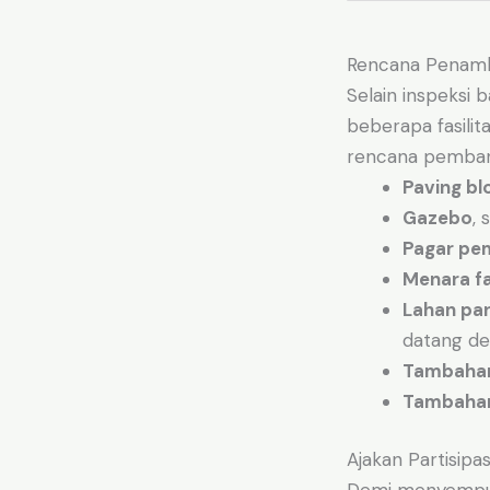
Rencana Penamba
Selain inspeksi
beberapa fasili
rencana pembang
Paving bl
Gazebo
, 
Pagar pe
Menara fa
Lahan par
datang de
Tambahan
Tambahan 
Ajakan Partisip