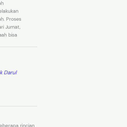
ah
elakukan
h. Proses
ri Jumat,
aah bisa
 Darul
beberapa rincian