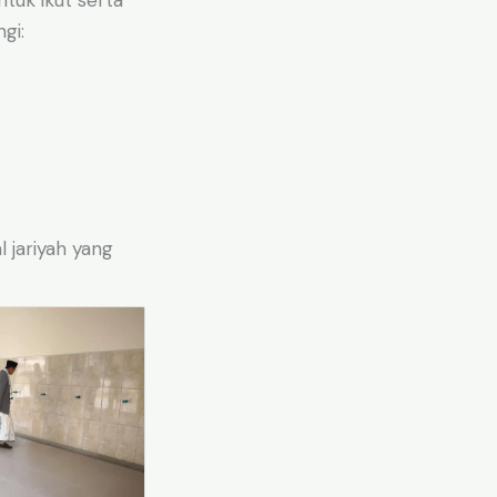
tuk ikut serta
gi:
 jariyah yang