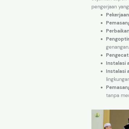
pengerjaan yang
Pekerjaan
Pemasang
Perbaika
Pengopti
genangan
Pengecat
Instalasi 
Instalasi 
lingkungan
Pemasang
tanpa me