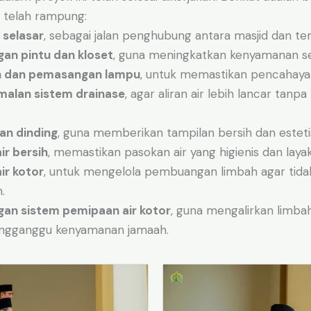
 telah rampung:
 selasar
, sebagai jalan penghubung antara masjid dan t
an pintu dan kloset
, guna meningkatkan kenyamanan ser
n dan pemasangan lampu
, untuk memastikan pencahaya
malan sistem drainase
, agar aliran air lebih lancar ta
.
an dinding
, guna memberikan tampilan bersih dan esteti
air bersih
, memastikan pasokan air yang higienis dan laya
air kotor
, untuk mengelola pembuangan limbah agar tid
.
an sistem pemipaan air kotor
, guna mengalirkan limba
ngganggu kenyamanan jamaah.