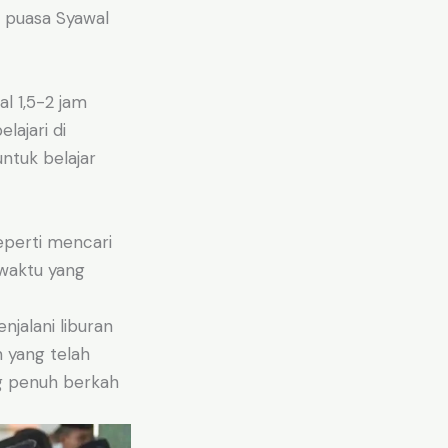
n puasa Syawal
al 1,5-2 jam
lajari di
ntuk belajar
eperti mencari
 waktu yang
jalani liburan
 yang telah
g penuh berkah