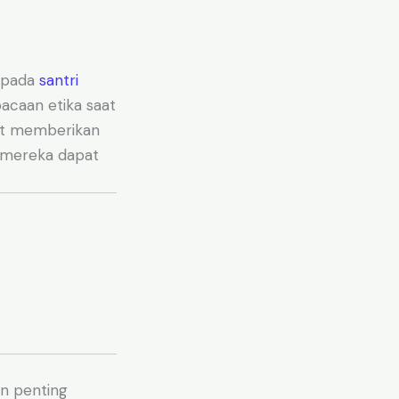
kepada
santri
acaan etika saat
rut memberikan
r mereka dapat
in penting