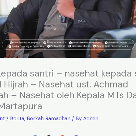
epada santri – nasehat kepada 
 Hijrah – Nasehat ust. Achmad
h – Nasehat oleh Kepala MTs Dar
 Martapura
nt
/
Berita
,
Berkah Ramadhan
/ By
Admin