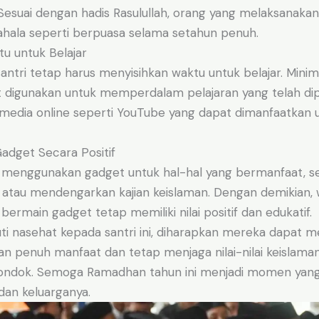
 Sesuai dengan hadis Rasulullah, orang yang melaksanaka
ala seperti berpuasa selama setahun penuh.
u untuk Belajar
santri tetap harus menyisihkan waktu untuk belajar. Minim
t digunakan untuk memperdalam pelajaran yang telah dipe
media online seperti YouTube yang dapat dimanfaatkan u
adget Secara Positif
a menggunakan gadget untuk hal-hal yang bermanfaat, s
n atau mendengarkan kajian keislaman. Dengan demikian,
bermain gadget tetap memiliki nilai positif dan edukatif.
 nasehat kepada santri ini, diharapkan mereka dapat men
 penuh manfaat dan tetap menjaga nilai-nilai keislaman
pondok. Semoga Ramadhan tahun ini menjadi momen yan
 dan keluarganya.