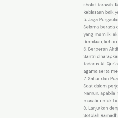
sholat tarawih.
kebiasaan baik y
5. Jaga Pergaula
Selama berada di
yang memiliki ak
demikian, kehorm
6. Berperan Aktif
Santri diharapkan
tadarus Al-Qur’
agama serta me
7. Sahur dan Pua
Saat dalam perja
Namun, apabila 
musafir untuk b
8. Lanjutkan de
Setelah Ramadha