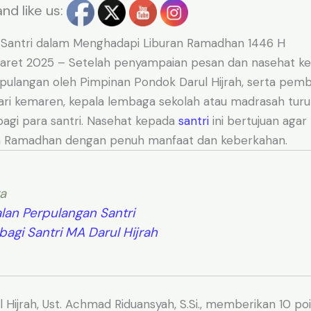
nd like us:
 Santri dalam Menghadapi Liburan Ramadhan 1446 H
Maret 2025 – Setelah penyampaian pesan dan nasehat 
pulangan oleh Pimpinan Pondok Darul Hijrah, serta pemb
ari kemaren, kepala lembaga sekolah atau madrasah tu
bagi para santri. Nasehat kepada
santri
ini bertujuan aga
an Ramadhan dengan penuh manfaat dan keberkahan.
a
an Perpulangan Santri
bagi Santri MA Darul Hijrah
 Hijrah, Ust. Achmad Riduansyah, S.Si., memberikan 10 po