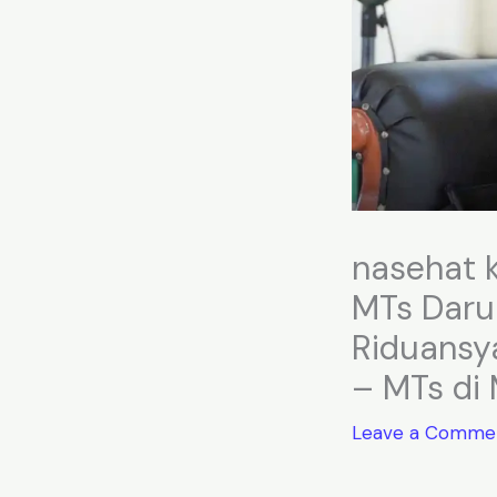
nasehat k
MTs Darul
Riduansya
– MTs di
Leave a Comme