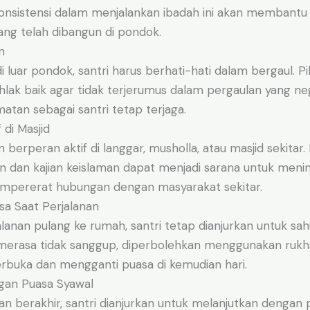
 Konsistensi dalam menjalankan ibadah ini akan membant
ang telah dibangun di pondok.
n
 luar pondok, santri harus berhati-hati dalam bergaul. Pi
hlak baik agar tidak terjerumus dalam pergaulan yang ne
atan sebagai santri tetap terjaga.
 di Masjid
 berperan aktif di langgar, musholla, atau masjid sekitar.
an dan kajian keislaman dapat menjadi sarana untuk meni
mpererat hubungan dengan masyarakat sekitar.
sa Saat Perjalanan
lanan pulang ke rumah, santri tetap dianjurkan untuk sa
merasa tidak sanggup, diperbolehkan menggunakan rukh
erbuka dan mengganti puasa di kemudian hari.
ngan Puasa Syawal
n berakhir, santri dianjurkan untuk melanjutkan dengan 