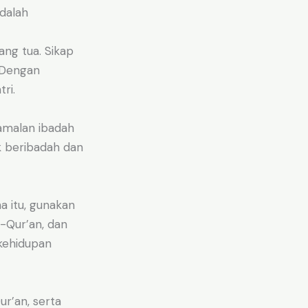
dalah
ng tua. Sikap
. Dengan
ri.
amalan ibadah
k beribadah dan
 itu, gunakan
-Qur’an, dan
kehidupan
ur’an, serta