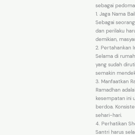
sebagai pedoman
1. Jaga Nama Bai
Sebagai seorang
dan perilaku ha
demikian, masyar
2. Pertahankan 
Selama di rumah
yang sudah diru
semakin mendeka
3. Manfaatkan 
Ramadhan adalah
kesempatan ini 
berdoa. Konsist
sehari-hari.
4. Perhatikan Sh
Santri harus sel