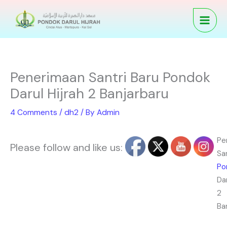
Skip
to
content
Penerimaan Santri Baru Pondok
Darul Hijrah 2 Banjarbaru
4 Comments
/
dh2
/ By
Admin
Pe
Please follow and like us:
Sa
Po
Da
2
Ba